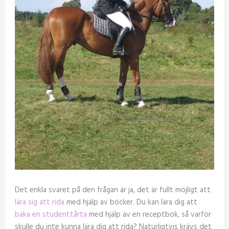
Det enkla svaret på den frågan är ja, det är fullt möjligt att
lära sig att rida
med hjälp av böcker. Du kan lära dig att
baka en studenttårta
med hjälp av en receptbok, så varför
skulle du inte kunna lära dig att rida? Naturligtvis krävs det