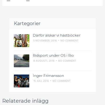
Kartegorier
Därför älskar vi hästböcker
5 NOVEMBER, 2016
•
NO COMMENT
Ridsport under OS i Rio
8 AUGUSTI, 2016
•
NO COMMENT
Inger Frimansson
15 JULI, 2016
•
NO COMMENT
Relaterade inlägg