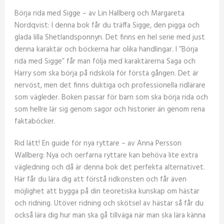
Börja rida med Sigge – av Lin Hallberg och Margareta
Nordqvist: I denna bok får du träffa Sigge, den pigga och
glada lilla Shetlandsponnyn. Det finns en hel serie med just
denna karaktär och böckerna har olika handlingar. I ”Börja
rida med Sigge” får man följa med karaktärerna Saga och
Harry som ska börja på ridskola för första gången. Det är
nervöst, men det finns duktiga och professionella ridlärare
som vägleder. Boken passar för barn som ska börja rida och
som hellre lär sig genom sagor och historier än genom rena
faktaböcker.
Rid lätt! En guide för nya ryttare – av Anna Persson
Wallberg: Nya och oerfarna ryttare kan behöva lite extra
vägledning och då är denna bok det perfekta alternativet.
Här får du lära dig att förstå ridkonsten och får även
möjlighet att bygga på din teoretiska kunskap om hästar
och ridning. Utöver ridning och skötsel av hästar så får du
också lära dig hur man ska gå tillväga när man ska lära känna