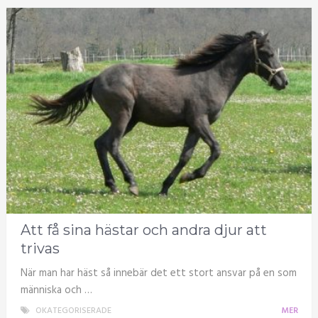
Att få sina hästar och andra djur att
trivas
När man har häst så innebär det ett stort ansvar på en som
människa och …
OKATEGORISERADE
MER