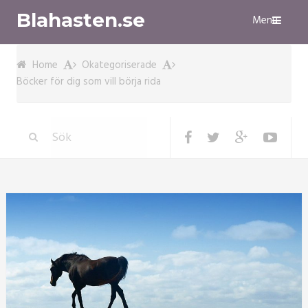
Blahasten.se
Menu
Home
Okategoriserade
Böcker för dig som vill börja rida