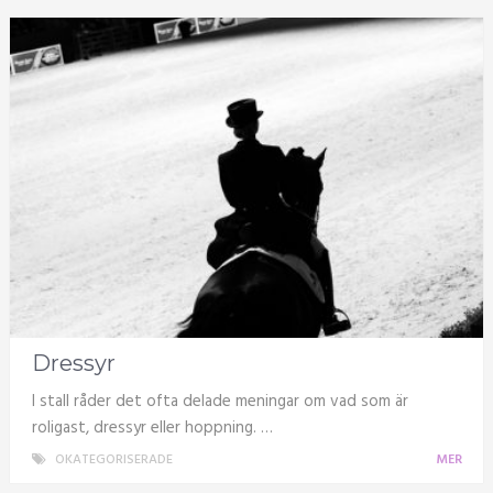
Dressyr
I stall råder det ofta delade meningar om vad som är
roligast, dressyr eller hoppning. …
OKATEGORISERADE
MER